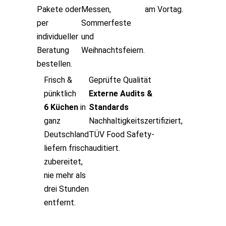
Pakete oder
Messen,
am Vortag.
per
Sommerfeste
individueller
und
Beratung
Weihnachtsfeiern.
bestellen.
Frisch &
Geprüfte Qualität
pünktlich
Externe Audits &
6 Küchen
in
Standards
ganz
Nachhaltigkeitszertifiziert,
Deutschland
TÜV Food Safety-
liefern frisch
auditiert.
zubereitet,
nie mehr als
drei Stunden
entfernt.