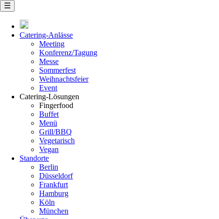
☰
Navigation
überspringen
Catering-Anlässe
Meeting
Konferenz/Tagung
Messe
Sommerfest
Weihnachtsfeier
Event
Catering-Lösungen
Fingerfood
Buffet
Menü
Grill/BBQ
Vegetarisch
Vegan
Standorte
Berlin
Düsseldorf
Frankfurt
Hamburg
Köln
München