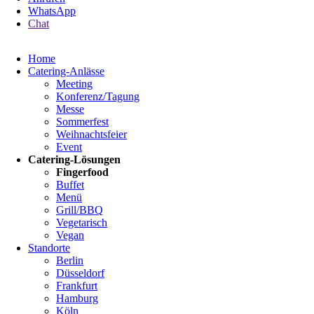
WhatsApp
Chat
Navigation
Home
überspringen
Catering-Anlässe
Meeting
Konferenz/Tagung
Messe
Sommerfest
Weihnachtsfeier
Event
Catering-Lösungen
Fingerfood
Buffet
Menü
Grill/BBQ
Vegetarisch
Vegan
Standorte
Berlin
Düsseldorf
Frankfurt
Hamburg
Köln