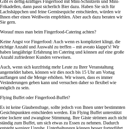
Gibt es deftig-kräftiges Fingerfood mit Mini-Schnitzeln und Mini-
Frikadellen, dann passt sicherlich Bier dazu. Haben Sie sich für
Lachshäppchen und feine Gemüsequiche entschieden, würden wir
Ihnen eher einen Weißwein empfehlen. Aber auch dazu beraten wir
Sie gern.
Worauf muss man beim Fingerfood-Catering achten?
Keine Angst vor Fingerfood: Auch wenn es kompliziert klingt, die
richtige Anzahl und Auswahl zu treffen – mit aveato klappt’s! Wir
haben langjährige Erfahrung im Catering und können auf eine große
Anzahl zufriedener Kunden verweisen.
Auch, wenn sich kurzfristig mehr Leute zu Ihrer Veranstaltung
angemeldet haben, können wir dies noch bis 15 Uhr am Vortag
auffangen und die Menge erhöhen. Wir wissen, dass es immer
Veränderungen geben kann und versuchen daher so flexibel wie
möglich zu sein.
Flying Buffet oder Fingerfood-Buffet?
Es ist keine Glaubensfrage, sollte jedoch von Ihnen unter bestimmten
Gesichtspunkten entschieden werden. Ein Flying Buffet unterstützt
eine lockere und zwanglose Stimmung. Ihre Gäste strömen auch nicht
ständig zum Buffet, um sich etwas zu Essen zu nehmen. Dadurch
entsteht weniger Unruhe, Unterhaltungen können besser fortgeführt