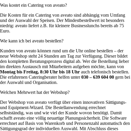
Was kostet ein Catering von aveato?
Die Kosten für ein Catering von aveato sind abhängig vom Umfang
und der Auswahl der Speisen. Der Mindestbestellwert ist besonders
niedrig: aveato liefert z.B. für kleinere Businesslunchs bereits ab 75
Euro.
Wie kann ich bei aveato bestellen?
Kunden von aveato können rund um die Uhr online bestellen – der
neue Webshop steht 24 Stunden am Tag zur Verfügung. Dieser bildet
den kompletten Beratungsprozess digital ab. Wer die Bestellung lieber
im direkten Austausch mit Mitarbeitern aufgeben möchte, kann von
Montag bis Freitag, 8:30 Uhr bis 18 Uhr
auch telefonisch bestellen.
Die erfahrenen Cateringberater helfen unter
030 – 639 604 00
gern bei
der Auswahl und Organisation.
Welchen Mehrwert hat der Webshop?
Der Webshop von aveato verfügt über einen innovativen Sättigungs-
und Equipment-Wizard. Die Bestellanwendung errechnet
selbstständig, was und wie viel der Kunde wovon benötigt. Damit
schafft aveato eine völlig neuartige Planungssicherheit. Die Software
errechnet auf Basis von Warenkorb und Personenzahl automatisch den
Sättigungsgrad der individuellen Auswahl. Mit Abschluss dieses