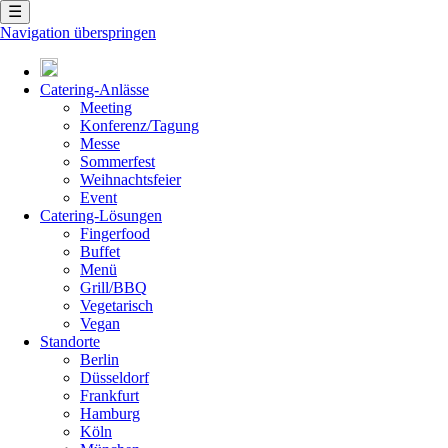
☰
Navigation überspringen
Catering-Anlässe
Meeting
Konferenz/Tagung
Messe
Sommerfest
Weihnachtsfeier
Event
Catering-Lösungen
Fingerfood
Buffet
Menü
Grill/BBQ
Vegetarisch
Vegan
Standorte
Berlin
Düsseldorf
Frankfurt
Hamburg
Köln