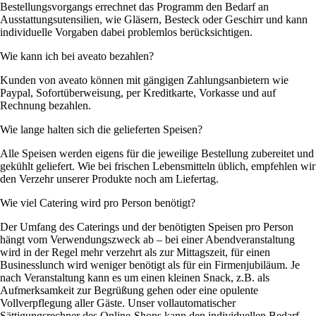
Bestellungsvorgangs errechnet das Programm den Bedarf an
Ausstattungsutensilien, wie Gläsern, Besteck oder Geschirr und kann
individuelle Vorgaben dabei problemlos berücksichtigen.
Wie kann ich bei aveato bezahlen?
Kunden von aveato können mit gängigen Zahlungsanbietern wie
Paypal, Sofortüberweisung, per Kreditkarte, Vorkasse und auf
Rechnung bezahlen.
Wie lange halten sich die gelieferten Speisen?
Alle Speisen werden eigens für die jeweilige Bestellung zubereitet und
gekühlt geliefert. Wie bei frischen Lebensmitteln üblich, empfehlen wir
den Verzehr unserer Produkte noch am Liefertag.
Wie viel Catering wird pro Person benötigt?
Der Umfang des Caterings und der benötigten Speisen pro Person
hängt vom Verwendungszweck ab – bei einer Abendveranstaltung
wird in der Regel mehr verzehrt als zur Mittagszeit, für einen
Businesslunch wird weniger benötigt als für ein Firmenjubiläum. Je
nach Veranstaltung kann es um einen kleinen Snack, z.B. als
Aufmerksamkeit zur Begrüßung gehen oder eine opulente
Vollverpflegung aller Gäste. Unser vollautomatischer
Sättigungsrechner des Online-Shops kann den individuellen Bedarf