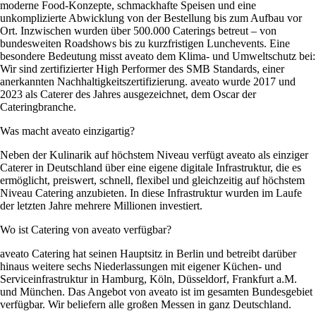
moderne Food-Konzepte, schmackhafte Speisen und eine
unkomplizierte Abwicklung von der Bestellung bis zum Aufbau vor
Ort. Inzwischen wurden über 500.000 Caterings betreut – von
bundesweiten Roadshows bis zu kurzfristigen Lunchevents. Eine
besondere Bedeutung misst aveato dem Klima- und Umweltschutz bei:
Wir sind zertifizierter High Performer des SMB Standards, einer
anerkannten Nachhaltigkeitszertifizierung. aveato wurde 2017 und
2023 als Caterer des Jahres ausgezeichnet, dem Oscar der
Cateringbranche.
Was macht aveato einzigartig?
Neben der Kulinarik auf höchstem Niveau verfügt aveato als einziger
Caterer in Deutschland über eine eigene digitale Infrastruktur, die es
ermöglicht, preiswert, schnell, flexibel und gleichzeitig auf höchstem
Niveau Catering anzubieten. In diese Infrastruktur wurden im Laufe
der letzten Jahre mehrere Millionen investiert.
Wo ist Catering von aveato verfügbar?
aveato Catering hat seinen Hauptsitz in Berlin und betreibt darüber
hinaus weitere sechs Niederlassungen mit eigener Küchen- und
Serviceinfrastruktur in Hamburg, Köln, Düsseldorf, Frankfurt a.M.
und München. Das Angebot von aveato ist im gesamten Bundesgebiet
verfügbar. Wir beliefern alle großen Messen in ganz Deutschland.