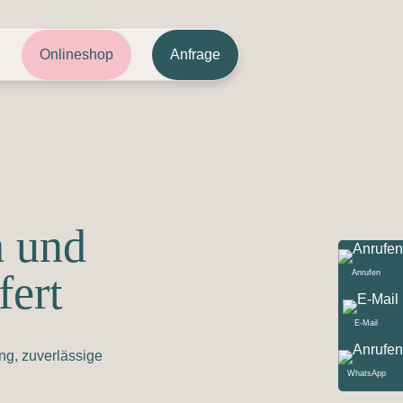
Onlineshop
Anfrage
h und
fert
Anrufen
E-Mail
ng, zuverlässige
WhatsApp