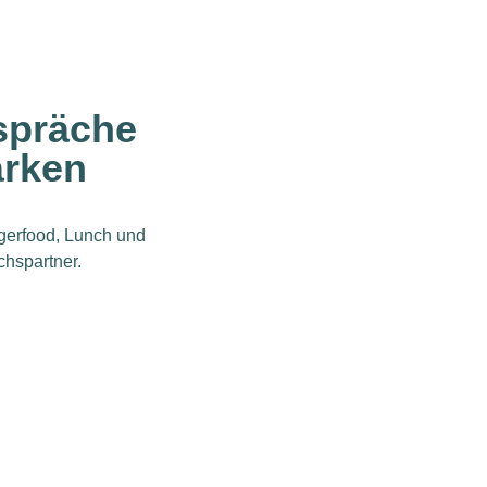
spräche
ärken
ngerfood, Lunch und
hspartner.