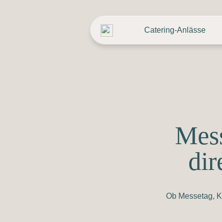
Navigation
Catering-Anlässe
überspringen
Mess
dir
Ob Messetag, Ku