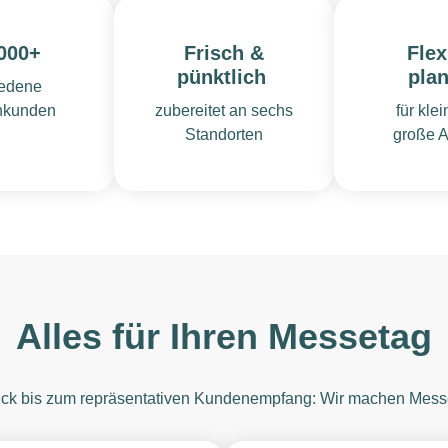
000+
Frisch &
Flex
pünktlich
pla
iedene
nkunden
zubereitet an sechs
für kle
Standorten
große A
Alles für Ihren Messetag
k bis zum repräsentativen Kundenempfang: Wir machen Messe