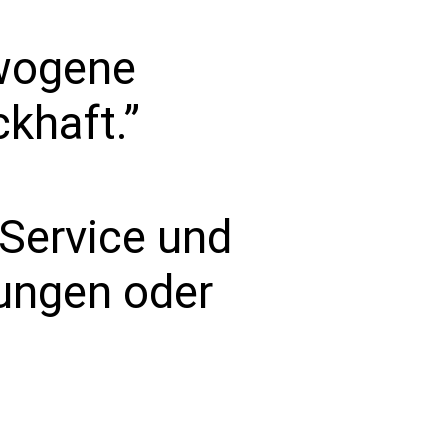
wogene
khaft.”
 Service und
lungen oder