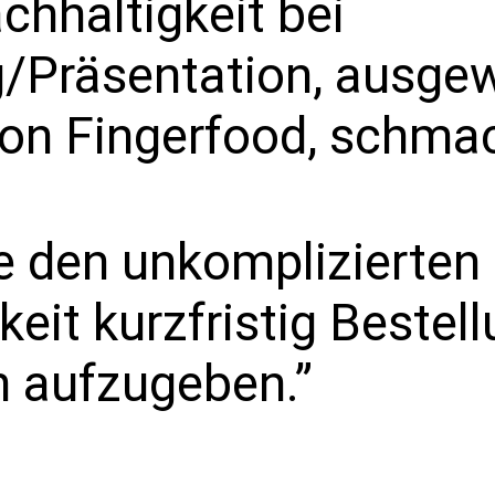
chhaltigkeit bei
/Präsentation, ausge
on Fingerfood, schmac
e den unkomplizierten
keit kurzfristig Bestel
 aufzugeben.”