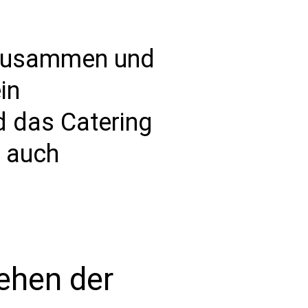
o zusammen und
in
d das Catering
n auch
ehen der