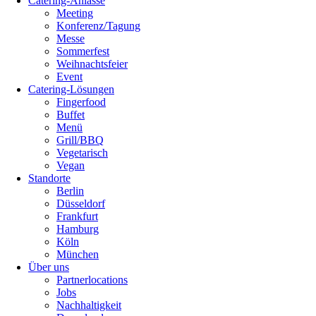
Catering-Anlässe
Meeting
Konferenz/Tagung
Messe
Sommerfest
Weihnachtsfeier
Event
Catering-Lösungen
Fingerfood
Buffet
Menü
Grill/BBQ
Vegetarisch
Vegan
Standorte
Berlin
Düsseldorf
Frankfurt
Hamburg
Köln
München
Über uns
Partnerlocations
Jobs
Nachhaltigkeit