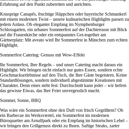
Erfahrung auf den Punkt zubereiten und anrichten.
Knusprige Canapés, fruchtige Häppchen oder bayerische Schmankerl
mit einem modernen Twist – unsere kulinarischen Highlights passen zu
jedem Anlass. Ob eleganter Empfang im Nymphenburger
Schlossgarten, ein urbanes Sommerfest auf der Dachterrasse mit Blick
auf die Frauenkirche oder ein entspanntes Get-together am
Gärtnerplatz: Mit aveato wird Ihr Sommerfest in München zum echten
Highlight.
Sommerfest Catering: Genuss mit Wow-Effekt
Ihr Sommerfest, Ihre Regeln – und unser Catering macht daraus ein
Highlight. Wir bringen nicht einfach nur gutes Essen, sondern echte
Geschmackserlebnisse auf den Tisch, die Ihre Gäste begeistern. Keine
Standardlösungen, sondern individuell abgestimmte Kreationen mit
Charakter. Denn eines steht fest: Durchschnitt kann jeder – wir liefern
das gewisse Etwas, das Ihre Feier unvergesslich macht.
Sommer, Sonne, BBQ
Was wäre ein Sommerfest ohne den Duft von frisch Gegrilltem? Ob
ein Barbecue im Werksviertel, ein Sommerfest im modernen
Büroquartier am Arnulfpark oder ein Empfang im historischen Lehel –
wir bringen den Grillgenuss direkt zu Ihnen. Saftige Steaks, zarter