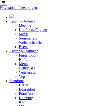
☰
Navigation überspringen
Catering-Anlässe
Meeting
Konferenz/Tagung
Messe
Sommerfest
Weihnachtsfeier
Event
Catering-Lösungen
Fingerfood
Buffet
Menü
Grill/BBQ
Vegetarisch
Vegan
Standorte
Berlin
Düsseldorf
Frankfurt
Hamburg
Köln