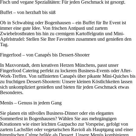
Fisch und vegane Spezialitäten: Für jeden Geschmack ist gesorgt.
Buffet – von herzhaft bis süß
Ob in Schwabing oder Bogenhausen – ein Buffet für Ihr Event ist
immer eine gute Idee. Von frischen Antipasti und zartem
Zwiebelrostbraten bis hin zu cremigem Kartoffelgratin und Mini-
Apfelstrudel: Stellen Sie Ihre Favoriten zusammen und genießen den
Tag.
Fingerfood – von Canapés bis Dessert-Shooter
In Maxvorstadt, dem kreativen Herzen Münchens, passt unser
Fingerfood Catering perfekt zu lockeren Business-Events oder After-
Work-Treffen. Von raffinierten Canapés über pikante Mini-Quiches bis
zu fruchtigen Dessert-Shootern: Unsere kleinen Köstlichkeiten lassen
sich unkompliziert genießen und bieten für jeden Geschmack etwas
Besonderes.
Menüs – Genuss in jedem Gang
Sie planen ein stilvolles Business-Dinner oder ein elegantes
Sommerfest in Bogenhausen? Wählen Sie aus mehrgängigen
Kreationen wie einer leichten Gazpacho zur Vorspeise, gefolgt von
zartem Lachsfilet oder vegetarischen Ravioli als Hauptgang und einer
himmlischen Crème brûlée als Dessert. Unsere Menüs kombinieren