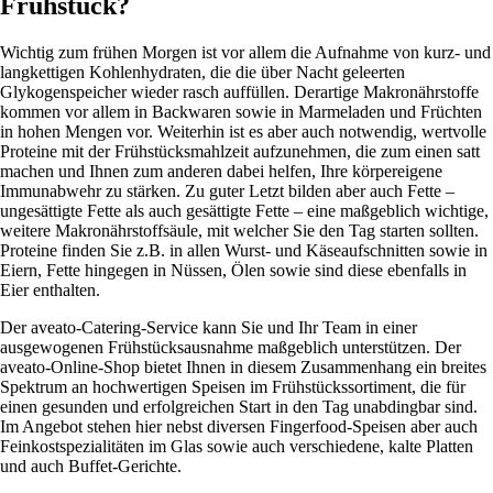
Frühstück?
Wichtig zum frühen Morgen ist vor allem die Aufnahme von kurz- und
langkettigen Kohlenhydraten, die die über Nacht geleerten
Glykogenspeicher wieder rasch auffüllen. Derartige Makronährstoffe
kommen vor allem in Backwaren sowie in Marmeladen und Früchten
in hohen Mengen vor. Weiterhin ist es aber auch notwendig, wertvolle
Proteine mit der Frühstücksmahlzeit aufzunehmen, die zum einen satt
machen und Ihnen zum anderen dabei helfen, Ihre körpereigene
Immunabwehr zu stärken. Zu guter Letzt bilden aber auch Fette –
ungesättigte Fette als auch gesättigte Fette – eine maßgeblich wichtige,
weitere Makronährstoffsäule, mit welcher Sie den Tag starten sollten.
Proteine finden Sie z.B. in allen Wurst- und Käseaufschnitten sowie in
Eiern, Fette hingegen in Nüssen, Ölen sowie sind diese ebenfalls in
Eier enthalten.
Der aveato-Catering-Service kann Sie und Ihr Team in einer
ausgewogenen Frühstücksausnahme maßgeblich unterstützen. Der
aveato-Online-Shop bietet Ihnen in diesem Zusammenhang ein breites
Spektrum an hochwertigen Speisen im Frühstückssortiment, die für
einen gesunden und erfolgreichen Start in den Tag unabdingbar sind.
Im Angebot stehen hier nebst diversen Fingerfood-Speisen aber auch
Feinkostspezialitäten im Glas sowie auch verschiedene, kalte Platten
und auch Buffet-Gerichte.