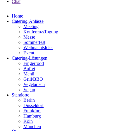
Chat
Navigation
Home
überspringen
Catering-Anlässe
Meeting
Konferenz/Tagung
Messe
Sommerfest
Weihnachtsfeier
Event
Catering-Lösungen
Fingerfood
Buffet
Menü
Grill/BBQ
Vegetarisch
Vegan
Standorte
Berlin
Düsseldorf
Frankfurt
Hamburg
Köln
München